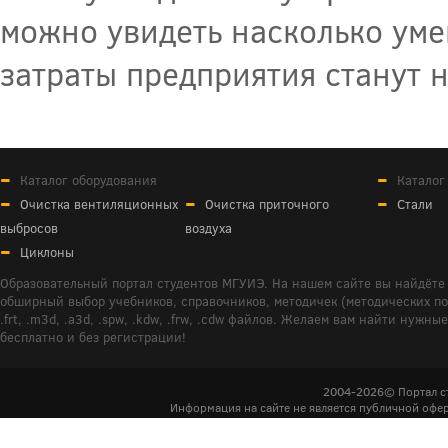
можно увидеть насколько уме
затраты предприятия станут 
Каталог оборудования
Каталог
Очистка вентиляционных
Очистка приточного
Стали
выбросов
воздуха
Циклоны
Образовательный портал студентов МГУИЭ. На нашем сайте вы найдёте 
обширный выбор учебников, справочников, методичек (методических пособ
.frt, .m3d, .a3d, .spw, .kdw, .frw, .cdw файлов. Желаем вам найти ну
бесплатно и без регистрации!
2004-2026© Портал с
Информация на сайте не является публичной офер