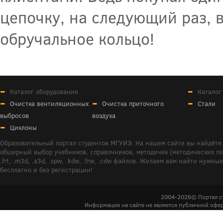
цепочку, на следующий раз, 
обручальное кольцо!
Каталог оборудования
Каталог
Очистка вентиляционных
Очистка приточного
Стали
выбросов
воздуха
Циклоны
Образовательный портал студентов МГУИЭ. На нашем сайте вы найдёте 
обширный выбор учебников, справочников, методичек (методических пособ
.frt, .m3d, .a3d, .spw, .kdw, .frw, .cdw файлов. Желаем вам найти ну
бесплатно и без регистрации!
2004-2026© Портал с
Информация на сайте не является публичной офер