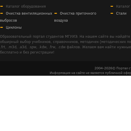
Каталог оборудования
Каталог
Очистка вентиляционных
Очистка приточного
Стали
выбросов
воздуха
Циклоны
Образовательный портал студентов МГУИЭ. На нашем сайте вы найдёте 
обширный выбор учебников, справочников, методичек (методических пособ
.frt, .m3d, .a3d, .spw, .kdw, .frw, .cdw файлов. Желаем вам найти ну
бесплатно и без регистрации!
2004-2026© Портал с
Информация на сайте не является публичной офер