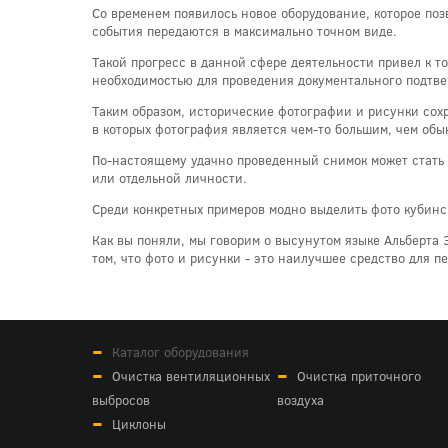
Со временем появилось новое оборудование, которое поз
события передаются в максимально точном виде.
Такой прогресс в данной сфере деятельности привел к т
необходимостью для проведения документального подтв
Таким образом, исторические фотографии и рисунки сохр
в которых фотография является чем-то большим, чем об
По-настоящему удачно проведенный снимок может стать 
или отдельной личности.
Среди конкретных примеров модно выделить фото кубинс
Как вы поняли, мы говорим о высунутом языке Альберта 
том, что фото и рисунки - это наилучшее средство для 
Каталог оборудования
Очистка вентиляционных
Очистка приточного
выбросов
воздуха
Циклоны