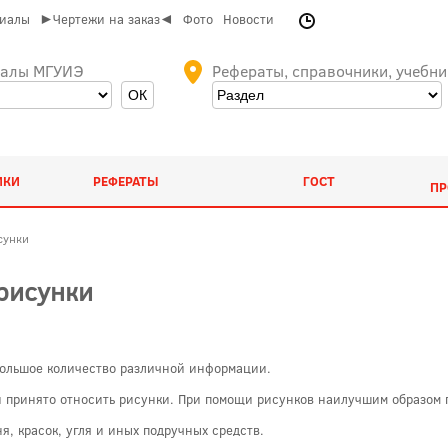
риалы
►Чертежи на заказ◄
Фото
Новости
иалы МГУИЭ
Рефераты, справочники, учебни
ИКИ
РЕФЕРАТЫ
ГОСТ
ПР
сунки
рисунки
большое количество различной информации.
 принято относить рисунки. При помощи рисунков наилучшим образом 
я, красок, угля и иных подручных средств.