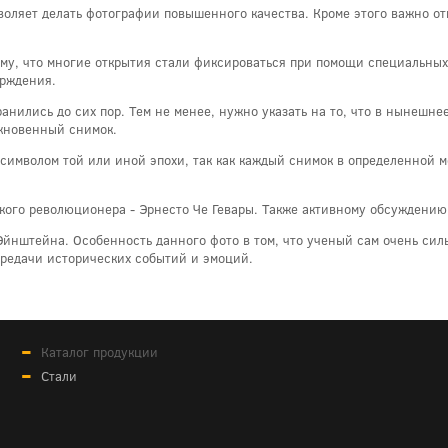
воляет делать фотографии повышенного качества. Кроме этого важно отм
ому, что многие открытия стали фиксироваться при помощи специальных
ерждения.
анились до сих пор. Тем не менее, нужно указать на то, что в нынешн
ыкновенный снимок.
символом той или иной эпохи, так как каждый снимок в определенной 
кого революционера - Эрнесто Че Гевары. Также активному обсуждению
Эйнштейна. Особенность данного фото в том, что ученый сам очень сил
передачи исторических событий и эмоций.
Каталог продукции
Стали