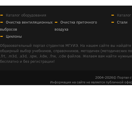
Каталог оборудования
Каталог
Очистка вентиляционных
Очистка приточного
Стали
выбросов
воздуха
Циклоны
Образовательный портал студентов МГУИЭ. На нашем сайте вы найдёте 
обширный выбор учебников, справочников, методичек (методических пособ
.frt, .m3d, .a3d, .spw, .kdw, .frw, .cdw файлов. Желаем вам найти ну
бесплатно и без регистрации!
2004-2026© Портал с
Информация на сайте не является публичной офер