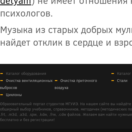
detyam
) не имеет отношения 
психологов.
Музыка из старых добрых мул
найдет отклик в сердце и взр
Каталог оборудования
Каталог
Очистка вентиляционных
Очистка приточного
Стали
выбросов
воздуха
Циклоны
Образовательный портал студентов МГУИЭ. На нашем сайте вы найдёте 
обширный выбор учебников, справочников, методичек (методических пособ
.frt, .m3d, .a3d, .spw, .kdw, .frw, .cdw файлов. Желаем вам найти ну
бесплатно и без регистрации!