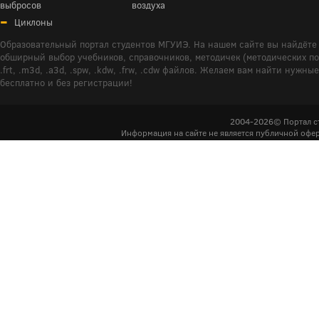
выбросов
воздуха
Циклоны
Образовательный портал студентов МГУИЭ. На нашем сайте вы найдёте 
обширный выбор учебников, справочников, методичек (методических пособ
.frt, .m3d, .a3d, .spw, .kdw, .frw, .cdw файлов. Желаем вам найти ну
бесплатно и без регистрации!
2004-2026© Портал с
Информация на сайте не является публичной офер