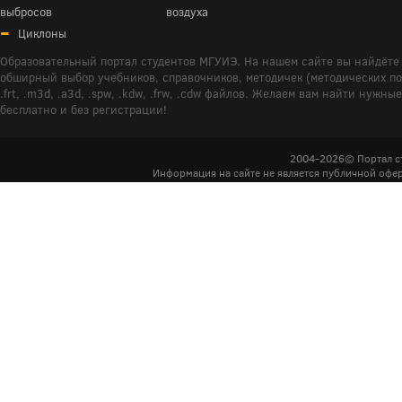
выбросов
воздуха
Циклоны
Образовательный портал студентов МГУИЭ. На нашем сайте вы найдёте 
обширный выбор учебников, справочников, методичек (методических пособ
.frt, .m3d, .a3d, .spw, .kdw, .frw, .cdw файлов. Желаем вам найти ну
бесплатно и без регистрации!
2004-2026© Портал с
Информация на сайте не является публичной офер