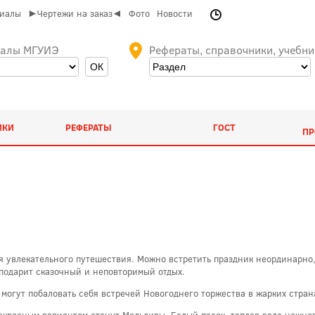
риалы
►Чертежи на заказ◄
Фото
Новости
иалы МГУИЭ
Рефераты, справочники, учебни
ИКИ
РЕФЕРАТЫ
ГОСТ
ПР
 увлекательного путешествия. Можно встретить праздник неординарно, 
 подарит сказочный и неповторимый отдых.
огут побаловать себя встречей Новогоднего торжества в жарких стран
екрасным вариантом станут Мальдивы. Белый песок, теплая вода нежног