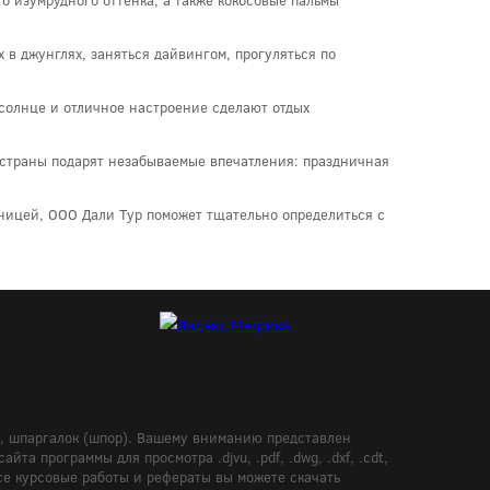
 в джунглях, заняться дайвингом, прогуляться по
 солнце и отличное настроение сделают отдых
страны подарят незабываемые впечатления: праздничная
аницей, OOO Дали Тур поможет тщательно определиться с
в, шпаргалок (шпор). Вашему вниманию представлен
а программы для просмотра .djvu, .pdf, .dwg, .dxf, .cdt,
Все курсовые работы и рефераты вы можете скачать