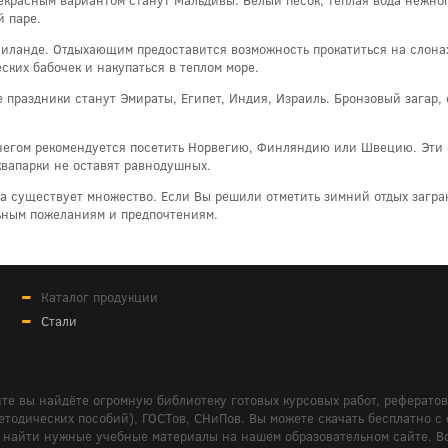
 паре.
аиланде. Отдыхающим предоставится возможность прокатиться на слонах
ких бабочек и накупаться в теплом море.
праздники станут Эмираты, Египет, Индия, Израиль. Бронзовый загар,
егом рекомендуется посетить Норвегию, Финляндию или Швецию. Эти 
квапарки не оставят равнодушных.
да существует множество. Если Вы решили отметить зимний отдых загр
ьным пожеланиям и предпочтениям.
Каталог продукции
Стали
те вы найдёте огромную библиотеку готовых курсовых работ, реферато
дических пособий), ГОСТов, СНиПов. Вы можете скачать бесплатно с сайт
м вам найти нужные учебные материалы на нашем образовательном сайте. 