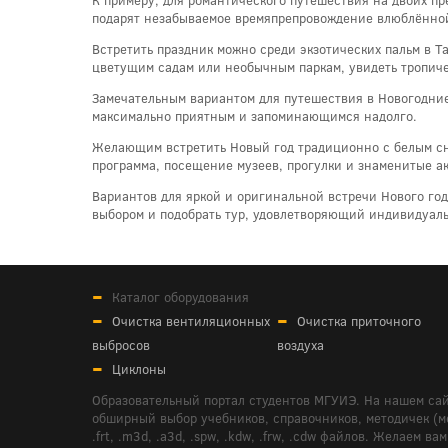
подарят незабываемое времяпрепровождение влюблённой
Встретить праздник можно среди экзотических пальм в Т
цветущим садам или необычным паркам, увидеть тропичес
Замечательным вариантом для путешествия в Новогодние 
максимально приятным и запоминающимся надолго.
Желающим встретить Новый год традиционно с белым сн
программа, посещение музеев, прогулки и знаменитые а
Вариантов для яркой и оригинальной встречи Нового го
выбором и подобрать тур, удовлетворяющий индивидуал
Каталог оборудования
Очистка вентиляционных
Очистка приточного
выбросов
воздуха
Циклоны
Образовательный портал студентов МГУИЭ. На нашем сай
обширный выбор учебников, справочников, методичек (мето
.frt, .m3d, .a3d, .spw, .kdw, .frw, .cdw файлов. Желае