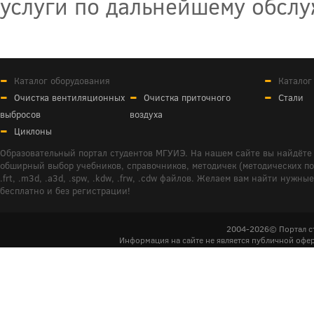
услуги по дальнейшему обсл
Каталог оборудования
Каталог
Очистка вентиляционных
Очистка приточного
Стали
выбросов
воздуха
Циклоны
Образовательный портал студентов МГУИЭ. На нашем сайте вы найдёте 
обширный выбор учебников, справочников, методичек (методических пособ
.frt, .m3d, .a3d, .spw, .kdw, .frw, .cdw файлов. Желаем вам найти ну
бесплатно и без регистрации!
2004-2026© Портал с
Информация на сайте не является публичной офер