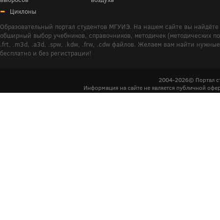
Циклоны
Образовательный портал студентов МГУИЭ. На нашем сайте вы найдёте 
обширный выбор учебников, справочников, методичек (методических пособ
.frt, .m3d, .a3d, .spw, .kdw, .frw, .cdw файлов. Желаем вам найти ну
бесплатно и без регистрации!
2004-2026© Портал с
Информация на сайте не является публичной офер