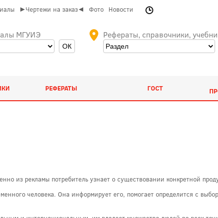
риалы
►Чертежи на заказ◄
Фото
Новости
иалы МГУИЭ
Рефераты, справочники, учебни
ИКИ
РЕФЕРАТЫ
ГОСТ
ПР
менно из рекламы потребитель узнает о существовании конкретной проду
менного человека. Она информирует его, помогает определится с выбо
льным и интернациональным, им владеет множество людей во всех точка