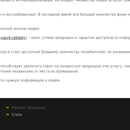
м и востребованным. В последнее время всё большее количество фирм и
онятной многим людям.
y-yazyk-reklamy
) - залог успеха продукции и гарантия доступности инфо
луга стает доступной большему количеству потребителей, ее узнаваемо
способствует увеличить спрос на конкретную продукцию или услугу, по
ителей независимо от места их проживания.
ести нужную информацию к людям.
Каталог продукции
Стали