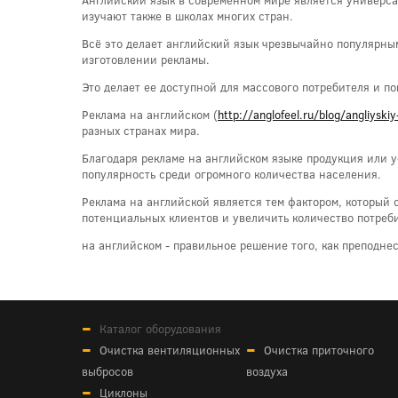
изучают также в школах многих стран.
Всё это делает английский язык чрезвычайно популярны
изготовлении рекламы.
Это делает ее доступной для массового потребителя и п
Реклама на английском (
http://anglofeel.ru/blog/angliyski
разных странах мира.
Благодаря рекламе на английском языке продукция или ус
популярность среди огромного количества населения.
Реклама на английской является тем фактором, который 
потенциальных клиентов и увеличить количество потреб
на английском - правильное решение того, как преподн
Каталог оборудования
Очистка вентиляционных
Очистка приточного
выбросов
воздуха
Циклоны