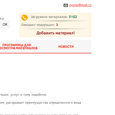
mgyie@mail.ru
Загружено материалов:
5102
ки
Ожидают модерации:
3
Добавить материал!
ПРОГРАММЫ ДЛЯ
НОВОСТИ
ОСМОТРА МАТЕРИАЛОВ
кции, услуг и тому подобное.
ром, раскрывает преимущества определенного вида
х земного шара: для многих он есть родным, его