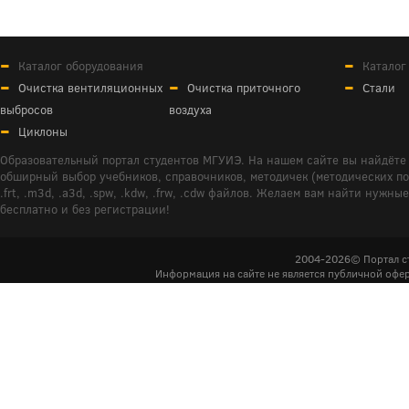
Каталог оборудования
Каталог
Очистка вентиляционных
Очистка приточного
Стали
выбросов
воздуха
Циклоны
Образовательный портал студентов МГУИЭ. На нашем сайте вы найдёте 
обширный выбор учебников, справочников, методичек (методических пособ
.frt, .m3d, .a3d, .spw, .kdw, .frw, .cdw файлов. Желаем вам найти ну
бесплатно и без регистрации!
2004-2026© Портал с
Информация на сайте не является публичной офер