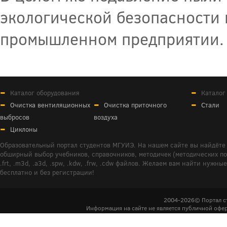
экологической безопасности 
промышленном предприятии.
Каталог оборудования
Каталог
Очистка вентиляционных
Очистка приточного
Стали
выбросов
воздуха
Циклоны
Образовательный портал студентов МГУИЭ. На нашем сайте вы найдёте 
обширный выбор учебников, справочников, методичек (методических пособ
.frt, .m3d, .a3d, .spw, .kdw, .frw, .cdw файлов. Желаем вам найти ну
бесплатно и без регистрации!
2004-2026© Портал с
Информация на сайте не является публичной офер