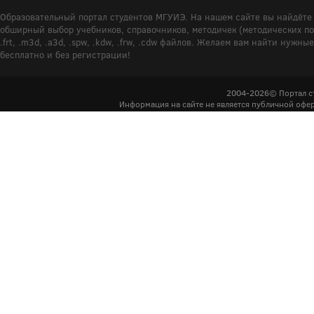
Образовательный портал студентов МГУИЭ. На нашем сайте вы найдёте 
обширный выбор учебников, справочников, методичек (методических пособ
.frt, .m3d, .a3d, .spw, .kdw, .frw, .cdw файлов. Желаем вам найти ну
бесплатно и без регистрации!
2004-2026© Портал с
Информация на сайте не является публичной офер