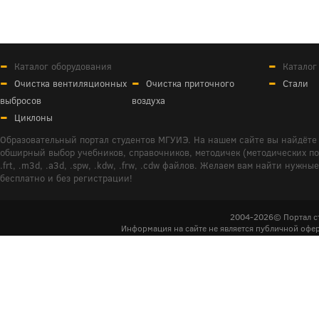
Каталог оборудования
Каталог
Очистка вентиляционных
Очистка приточного
Стали
выбросов
воздуха
Циклоны
Образовательный портал студентов МГУИЭ. На нашем сайте вы найдёте 
обширный выбор учебников, справочников, методичек (методических пособ
.frt, .m3d, .a3d, .spw, .kdw, .frw, .cdw файлов. Желаем вам найти ну
бесплатно и без регистрации!
2004-2026© Портал с
Информация на сайте не является публичной офер