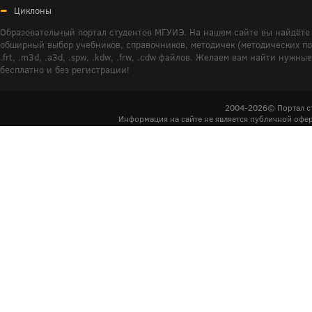
Циклоны
Образовательный портал студентов МГУИЭ. На нашем сайте вы найдёте 
обширный выбор учебников, справочников, методичек (методических пособ
.frt, .m3d, .a3d, .spw, .kdw, .frw, .cdw файлов. Желаем вам найти ну
бесплатно и без регистрации!
2004-2026© Портал с
Информация на сайте не является публичной офер