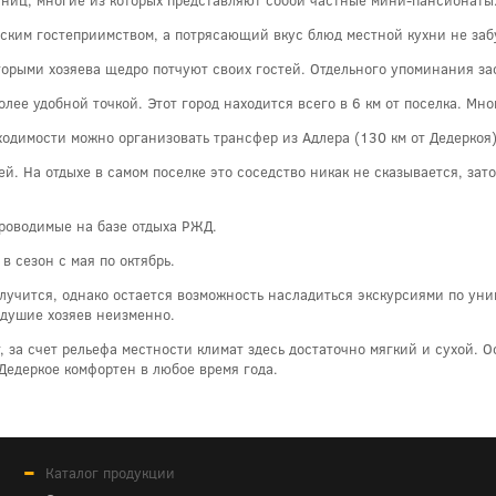
ским гостеприимством, а потрясающий вкус блюд местной кухни не забу
торыми хозяева щедро потчуют своих гостей. Отдельного упоминания з
олее удобной точкой. Этот город находится всего в 6 км от поселка. М
ходимости можно организовать трансфер из Адлера (130 км от Дедеркоя)
й. На отдыхе в самом поселке это соседство никак не сказывается, зат
проводимые на базе отдыха РЖД.
в сезон с мая по октябрь.
получится, однако остается возможность насладиться экскурсиями по у
адушие хозяев неизменно.
 за счет рельефа местности климат здесь достаточно мягкий и сухой. О
Дедеркое комфортен в любое время года.
Каталог продукции