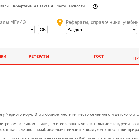
риалы
►Чертежи на заказ◄
Фото
Новости
иалы МГУИЭ
Рефераты, справочники, учебни
ИКИ
РЕФЕРАТЫ
ГОСТ
ПР
гу Черного моря. Это любимое многими место семейного и детского отд
лометровом галечном пляже, но и совершать увлекательные экскурсии п
зерах и наслаждаясь незабываемыми видами и воздухом уникальной прир
иниц, многие из которых представляют собой частные мини-пансионаты