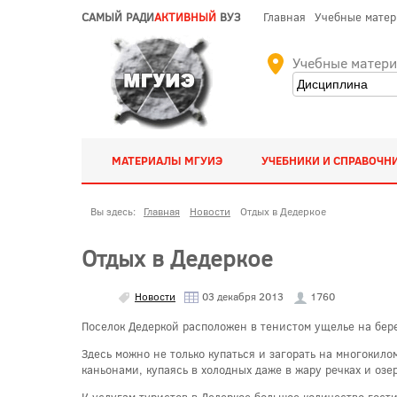
САМЫЙ РАДИ
АКТИВНЫЙ
ВУЗ
Главная
Учебные мате
Учебные матер
МАТЕРИАЛЫ МГУИЭ
УЧЕБНИКИ И СПРАВОЧН
Вы здесь:
Главная
Новости
Отдых в Дедеркое
Отдых в Дедеркое
Новости
03 декабря 2013
1760
Поселок Дедеркой расположен в тенистом ущелье на бере
Здесь можно не только купаться и загорать на многоки
каньонами, купаясь в холодных даже в жару речках и о
К услугам туристов в Дедеркое большое количество гост