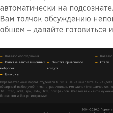
автоматически на подсознате
Вам толчок обсуждению непон
общем – давайте готовиться и
Каталог оборудования
Каталог
Очистка вентиляционных
Очистка приточного
Стали
выбросов
воздуха
Циклоны
Образовательный портал студентов МГУИЭ. На нашем сайте вы найдёте 
обширный выбор учебников, справочников, методичек (методических пособ
.frt, .m3d, .a3d, .spw, .kdw, .frw, .cdw файлов. Желаем вам найти ну
бесплатно и без регистрации!
2004-2026© Портал с