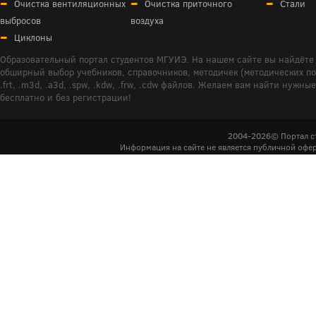
Очистка вентиляционных
Очистка приточного
Стали
выбросов
воздуха
Циклоны
Образовательный портал студентов МГУИЭ. На нашем сайте вы найдёте 
обширный выбор учебников, справочников, методичек (методических пособ
.frt, .m3d, .a3d, .spw, .kdw, .frw, .cdw файлов. Желаем вам найти ну
бесплатно и без регистрации!
2004-2026© Портал с
Информация на сайте не является публичной офер