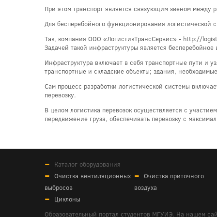
При этом транспорт является связующим звеном между 
Для бесперебойного функционирования логистической с
Так, компания ООО «ЛогистикТрансСервис» - http://logist
Задачей такой инфраструктуры является бесперебойное 
Инфраструктура включает в себя транспортные пути и уз
транспортные и складские объекты; здания, необходимые
Сам процесс разработки логистической системы включает
перевозку.
В целом логистика перевозок осуществляется с участием
передвижение груза, обеспечивать перевозку с максима
Каталог оборудования
Очистка вентиляционных
Очистка приточного
выбросов
воздуха
Циклоны
Образовательный портал студентов МГУИЭ. На нашем сай