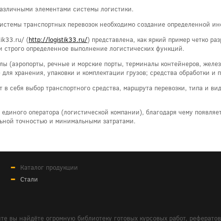
различными элементами системы логистики.
истемы транспортных перевозок необходимо создание определенной ин
ik33.ru/ (
http://logistik33.ru/
) представлена, как яркий пример четко р
и строго определенное выполнение логистических функций.
лы (аэропорты, речные и морские порты, терминалы контейнеров, желез
 для хранения, упаковки и комплектации грузов; средства обработки и
 в себя выбор транспортного средства, маршрута перевозки, типа и вид
 единого оператора (логистической компании), благодаря чему появляе
льной точностью и минимальными затратами.
Каталог продукции
Стали
те вы найдёте огромную библиотеку готовых курсовых работ, реферато