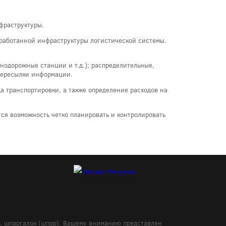
фраструктуры.
азработанной инфраструктуры логистической системы.
нодорожные станции и т.д.); распределительные,
 пересылки информации.
а транспортировки, а также определение расходов на
тся возможность четко планировать и контролировать
в, шпаргалок (шпор). Вашему вниманию представлен