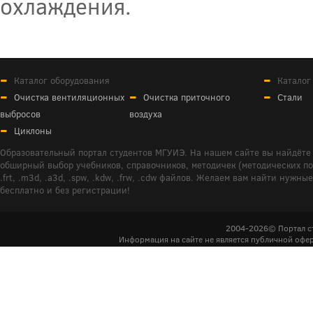
охлаждения.
Каталог оборудования
Каталог
Очистка вентиляционных
Очистка приточного
Стали
выбросов
воздуха
Циклоны
Образовательный портал студентов МГУИЭ. На нашем сайте вы найдёте 
обширный выбор учебников, справочников, методичек (методических пособ
.frt, .m3d, .a3d, .spw, .kdw, .frw, .cdw файлов. Желаем вам найти ну
бесплатно и без регистрации!
2004-2026© Портал с
Информация на сайте не является публичной офер