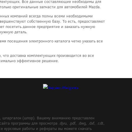
мплектующих. Все данные составляющие необходимы для
 только оригинальные запчасти для автомобилей Mazda.
 данных компаний всегда полны всеми необходимыми
вершенствуют собственную базу. То есть, предоставляют
ет посетить данное предприятие и заказать нужную
нужную деталь.
емя посещения электронного каталога четко указать все
, что доставка комплектующих производится во все
ксимально эффективное решение.
в, шпаргалок (шпор). Вашему вниманию представлен
а программы для просмотра .djvu, .pdf, .dwg, .dxf, .cdt,
Все курсовые работы и рефераты вы можете скачать