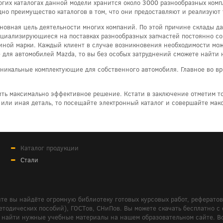
огих каталогах данной модели хранится около 3000 разнообразных ко
но преимущество каталогов в том, что они предоставляют и реализуют
основная цель деятельности многих компаний. По этой причине склады
пециализирующиеся на поставках разнообразных запчастей постоянно со
 иной марки. Каждый клиент в случае возникновения необходимости мож
 для автомобилей Mazda, то вы без особых затруднений сможете найти 
никальные комплектующие для собственного автомобиля. Главное во вр
ить максимально эффективное решение. Кстати в заключение отметим то
 или иная деталь, то посещайте электронный каталог и совершайте ма
Каталог продукции
Стали
те вы найдёте огромную библиотеку готовых курсовых работ, реферато
дических пособий), ГОСТов, СНиПов. Вы можете скачать бесплатно с сайт
м вам найти нужные учебные материалы на нашем образовательном сайте. 