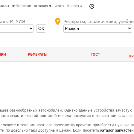
риалы
►Чертежи на заказ◄
Фото
Новости
иалы МГУИЭ
Рефераты, справочники, учебни
ИКИ
РЕФЕРАТЫ
ГОСТ
ПР
ьцев разнообразных автомобилей. Однако данные устройства зачастую в
ах запчасти для той или иной модели находятся в конкретном каталоге
вы сможете в течении кроткого промежутка времени приобрести нужные
сти по довольно таки доступным ценам. Если посетить
каталог запчасте