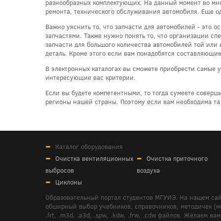
разнообразных комплектующих. На данный момент во мн
ремонта, технического обслуживания автомобиля. Еще од
Важно уяснить то, что запчасти для автомобилей - это 
запчастями. Также нужно понять то, что организации с
запчасти для большого количества автомобилей той или
деталь. Кроме этого если вам понадобятся составляющие
В электронных каталогах вы сможете приобрести самые у
интересующие вас критерии.
Если вы будете компетентными, то тогда сумеете соверш
регионы нашей страны. Поэтому если вам необходима та
Каталог оборудования
Очистка вентиляционных
Очистка приточного
выбросов
воздуха
Циклоны
Образовательный портал студентов МГУИЭ. На нашем сай
обширный выбор учебников, справочников, методичек (мето
.frt, .m3d, .a3d, .spw, .kdw, .frw, .cdw файлов. Желае