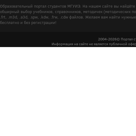
Образовательный портал студентов МГУИЭ. На нашем сайте вы найдёте 
обширный выбор учебников, справочников, методичек (методических пособ
.frt, .m3d, .a3d, .spw, .kdw, .frw, .cdw файлов. Желаем вам найти ну
бесплатно и без регистрации!
2004-2026© Портал с
Информация на сайте не является публичной офер