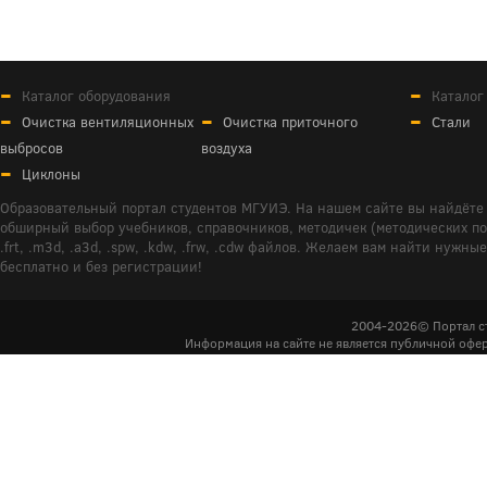
Каталог оборудования
Каталог
Очистка вентиляционных
Очистка приточного
Стали
выбросов
воздуха
Циклоны
Образовательный портал студентов МГУИЭ. На нашем сайте вы найдёте 
обширный выбор учебников, справочников, методичек (методических пособ
.frt, .m3d, .a3d, .spw, .kdw, .frw, .cdw файлов. Желаем вам найти ну
бесплатно и без регистрации!
2004-2026© Портал с
Информация на сайте не является публичной офер