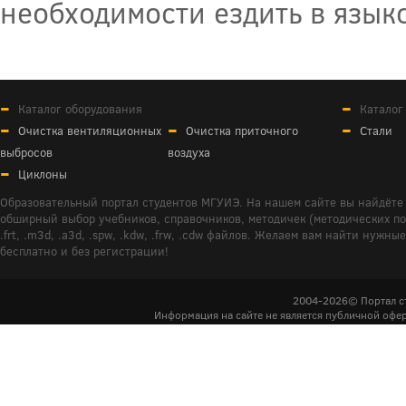
необходимости ездить в язык
Каталог оборудования
Каталог
Очистка вентиляционных
Очистка приточного
Стали
выбросов
воздуха
Циклоны
Образовательный портал студентов МГУИЭ. На нашем сайте вы найдёте 
обширный выбор учебников, справочников, методичек (методических пособ
.frt, .m3d, .a3d, .spw, .kdw, .frw, .cdw файлов. Желаем вам найти ну
бесплатно и без регистрации!
2004-2026© Портал с
Информация на сайте не является публичной офер