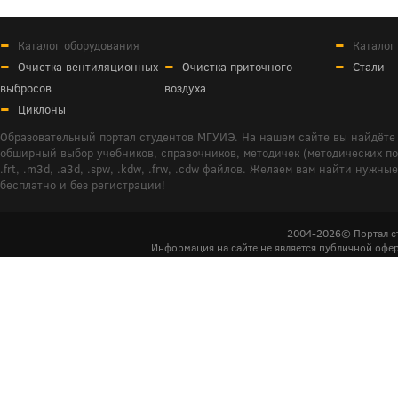
Каталог оборудования
Каталог
Очистка вентиляционных
Очистка приточного
Стали
выбросов
воздуха
Циклоны
Образовательный портал студентов МГУИЭ. На нашем сайте вы найдёте 
обширный выбор учебников, справочников, методичек (методических пособ
.frt, .m3d, .a3d, .spw, .kdw, .frw, .cdw файлов. Желаем вам найти ну
бесплатно и без регистрации!
2004-2026© Портал с
Информация на сайте не является публичной офер