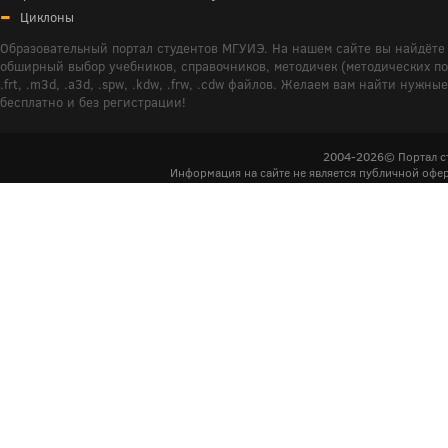
Циклоны
Образовательный портал студентов МГУИЭ. На нашем сайте вы найдёте 
обширный выбор учебников, справочников, методичек (методических пособ
.frt, .m3d, .a3d, .spw, .kdw, .frw, .cdw файлов. Желаем вам найти ну
бесплатно и без регистрации!
2004-2026© Портал с
Информация на сайте не является публичной офер