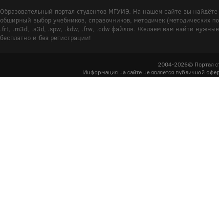
Образовательный портал студентов МГУИЭ. На нашем сайте вы найдёте 
обширный выбор учебников, справочников, методичек (методических пособ
.frt, .m3d, .a3d, .spw, .kdw, .frw, .cdw файлов. Желаем вам найти ну
бесплатно и без регистрации!
2004-2026© Портал с
Информация на сайте не является публичной офер