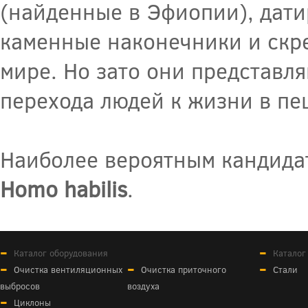
(найденные в Эфиопии), дат
каменные наконечники и скр
мире. Но зато они представл
перехода людей к жизни в пе
Наиболее вероятным кандида
Homo habilis
.
Каталог оборудования
Каталог
Очистка вентиляционных
Очистка приточного
Стали
выбросов
воздуха
Циклоны