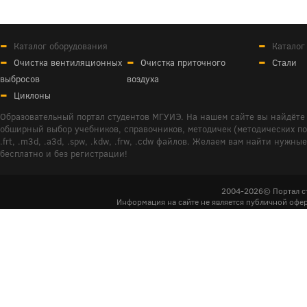
Каталог оборудования
Каталог
Очистка вентиляционных
Очистка приточного
Стали
выбросов
воздуха
Циклоны
Образовательный портал студентов МГУИЭ. На нашем сайте вы найдёте 
обширный выбор учебников, справочников, методичек (методических пособ
.frt, .m3d, .a3d, .spw, .kdw, .frw, .cdw файлов. Желаем вам найти ну
бесплатно и без регистрации!
2004-2026© Портал с
Информация на сайте не является публичной офер