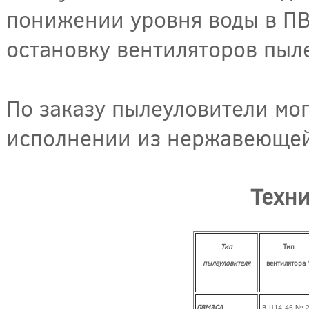
понижении уровня воды в П
остановку вентиляторов пыл
По заказу пылеуловители мо
исполнении из нержавеющей
Техни
Тип
Тип
пылеуловителя
вентилятора 
ПВМ3СА
В-Ц14-46 № 