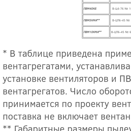
ПВМ40КБ
В-Ц4-76 № 1
ПВМ5КМА**
В-ЦП6-45 № 
ПВМ10КМА**
В-ЦП6-45 № 
* В таблице приведена прим
вентагрегатами, устанавлив
установке вентиляторов и П
вентагрегатов. Число оборот
принимается по проекту вент
поставка не включает вентан
** Габаритные размеры пыле