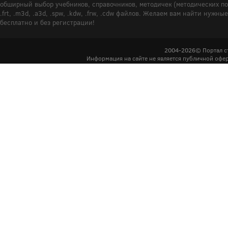
обширный выбор учебников, справочников, методичек (методических пособ
.frt, .m3d, .a3d, .spw, .kdw, .frw, .cdw файлов. Желаем вам найти ну
бесплатно и без регистрации!
2004-2026© Портал с
Информация на сайте не является публичной офер