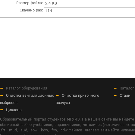
Размер файла:
5.4 KB
Скачано раз:
114
Каталог оборудования
Каталог
Очистка вентиляционных
Очистка приточного
Стали
выбросов
воздуха
Циклоны
Образовательный портал студентов МГУИЭ. На нашем сайте вы найдёте 
обширный выбор учебников, справочников, методичек (методических пособ
.frt, .m3d, .a3d, .spw, .kdw, .frw, .cdw файлов. Желаем вам найти ну