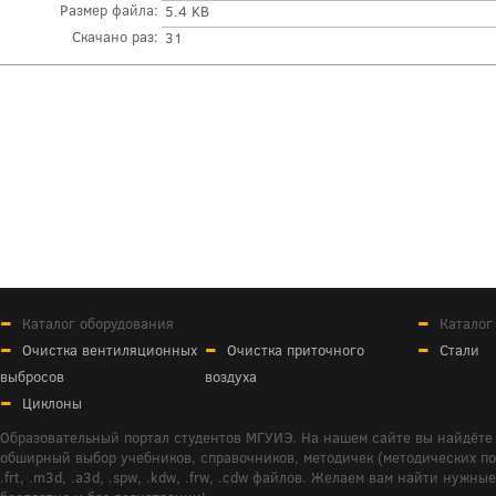
Размер файла:
5.4 KB
Скачано раз:
31
Каталог оборудования
Каталог
Очистка вентиляционных
Очистка приточного
Стали
выбросов
воздуха
Циклоны
Образовательный портал студентов МГУИЭ. На нашем сайте вы найдёте 
обширный выбор учебников, справочников, методичек (методических пособ
.frt, .m3d, .a3d, .spw, .kdw, .frw, .cdw файлов. Желаем вам найти ну