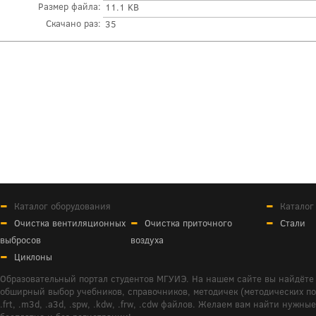
Размер файла:
11.1 KB
Скачано раз:
35
Каталог оборудования
Каталог
Очистка вентиляционных
Очистка приточного
Стали
выбросов
воздуха
Циклоны
Образовательный портал студентов МГУИЭ. На нашем сайте вы найдёте 
обширный выбор учебников, справочников, методичек (методических пособ
.frt, .m3d, .a3d, .spw, .kdw, .frw, .cdw файлов. Желаем вам найти ну