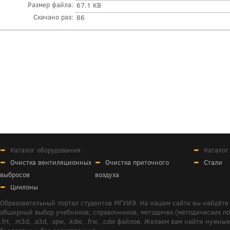
Размер файла:
67.1 KB
Скачано раз:
86
Каталог оборудования
Каталог
Очистка вентиляционных
Очистка приточного
Стали
выбросов
воздуха
Циклоны
Образовательный портал студентов МГУИЭ. На нашем сайте вы найдёте 
обширный выбор учебников, справочников, методичек (методических пособ
.frt, .m3d, .a3d, .spw, .kdw, .frw, .cdw файлов. Желаем вам найти ну