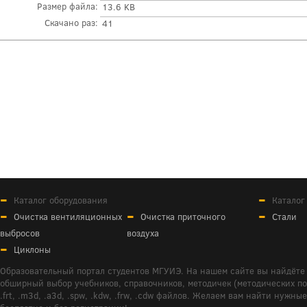
Размер файла:
13.6 KB
Скачано раз:
41
Каталог оборудования
Каталог
Очистка вентиляционных
Очистка приточного
Стали
выбросов
воздуха
Циклоны
Образовательный портал студентов МГУИЭ. На нашем сайте вы найдёте 
обширный выбор учебников, справочников, методичек (методических пособ
.frt, .m3d, .a3d, .spw, .kdw, .frw, .cdw файлов. Желаем вам найти ну