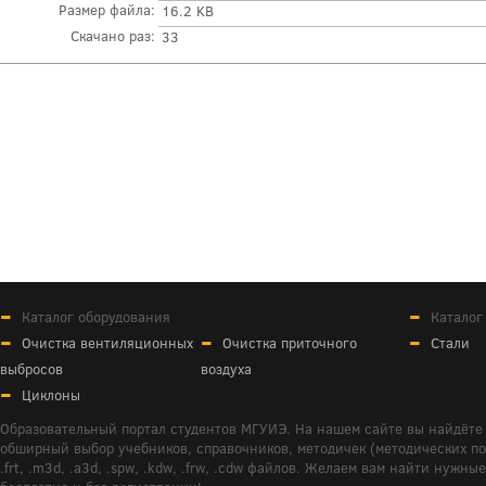
Размер файла:
16.2 KB
Скачано раз:
33
Каталог оборудования
Каталог
Очистка вентиляционных
Очистка приточного
Стали
выбросов
воздуха
Циклоны
Образовательный портал студентов МГУИЭ. На нашем сайте вы найдёте 
обширный выбор учебников, справочников, методичек (методических пособ
.frt, .m3d, .a3d, .spw, .kdw, .frw, .cdw файлов. Желаем вам найти ну