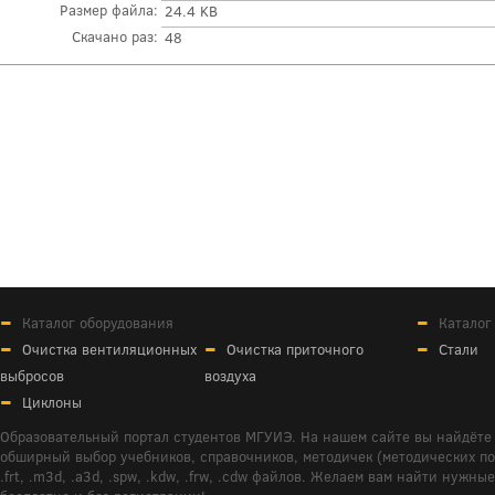
Размер файла:
24.4 KB
Скачано раз:
48
Каталог оборудования
Каталог
Очистка вентиляционных
Очистка приточного
Стали
выбросов
воздуха
Циклоны
Образовательный портал студентов МГУИЭ. На нашем сайте вы найдёте 
обширный выбор учебников, справочников, методичек (методических пособ
.frt, .m3d, .a3d, .spw, .kdw, .frw, .cdw файлов. Желаем вам найти ну