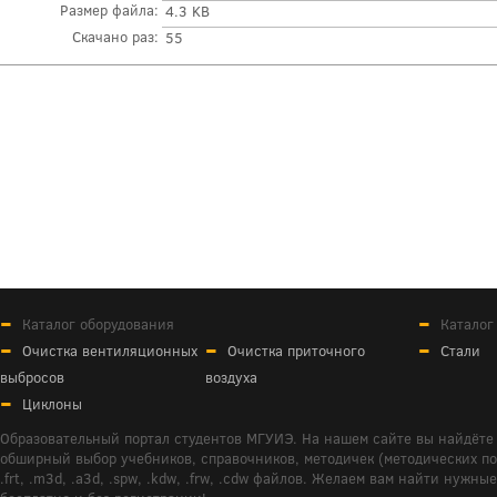
Размер файла:
4.3 KB
Скачано раз:
55
Каталог оборудования
Каталог
Очистка вентиляционных
Очистка приточного
Стали
выбросов
воздуха
Циклоны
Образовательный портал студентов МГУИЭ. На нашем сайте вы найдёте 
обширный выбор учебников, справочников, методичек (методических пособ
.frt, .m3d, .a3d, .spw, .kdw, .frw, .cdw файлов. Желаем вам найти ну