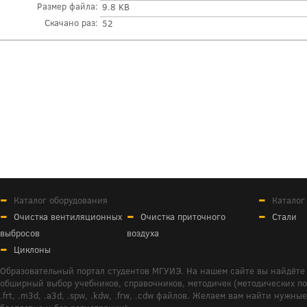
Размер файла:
9.8 KB
Скачано раз:
52
Каталог оборудования
Каталог
Очистка вентиляционных
Очистка приточного
Стали
выбросов
воздуха
Циклоны
Образовательный портал студентов МГУИЭ. На нашем сайте вы найдёте 
обширный выбор учебников, справочников, методичек (методических пособ
.frt, .m3d, .a3d, .spw, .kdw, .frw, .cdw файлов. Желаем вам найти ну