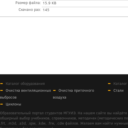
Размер файла:
15.9 KB
Скачано раз:
145
Каталог оборудования
Каталог
Очистка вентиляционных
Очистка приточного
Стали
выбросов
воздуха
Циклоны
Образовательный портал студентов МГУИЭ. На нашем сайте вы найдёте 
обширный выбор учебников, справочников, методичек (методических пособ
.frt, .m3d, .a3d, .spw, .kdw, .frw, .cdw файлов. Желаем вам найти ну