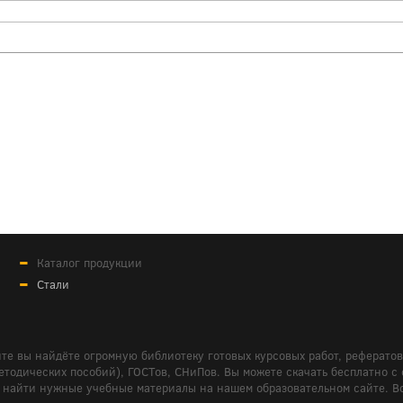
Каталог продукции
Стали
те вы найдёте огромную библиотеку готовых курсовых работ, реферато
дических пособий), ГОСТов, СНиПов. Вы можете скачать бесплатно с сайт
м вам найти нужные учебные материалы на нашем образовательном сайте. 