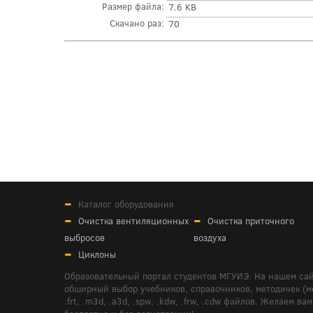
Размер файла:
7.6 KB
Скачано раз:
70
Каталог оборудования
Очистка вентиляционных
Очистка приточного
выбросов
воздуха
Циклоны
Образовательный портал студентов МГУИЭ. На нашем сай
обширный выбор учебников, справочников, методичек (мето
.frt, .m3d, .a3d, .spw, .kdw, .frw, .cdw файлов. Желае