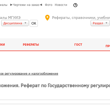
риалы
►Чертежи на заказ◄
Фото
Новости
иалы МГУИЭ
Рефераты, справочники, учебни
Дисциплина
Раздел
ИКИ
РЕФЕРАТЫ
ГОСТ
ПР
ное регулирование и налогообложение
ложения. Реферат по Государственному регули