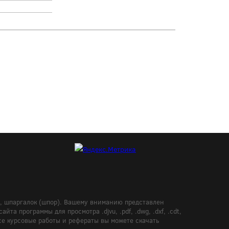
в, шпаргалок (шпор). Вашему вниманию представлен
а программы для просмотра .djvu, .pdf, .dwg, .dxf, .cdt,
Все курсовые работы и рефераты вы можете скачать