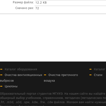
Размер файла:
12.2 KB
Скачано раз:
72
Каталог оборудования
Каталог
Очистка вентиляционных
Очистка приточного
Стали
выбросов
воздуха
Циклоны
Образовательный портал студентов МГУИЭ. На нашем сайте вы найдёте 
обширный выбор учебников, справочников, методичек (методических пособ
.frt, .m3d, .a3d, .spw, .kdw, .frw, .cdw файлов. Желаем вам найти ну