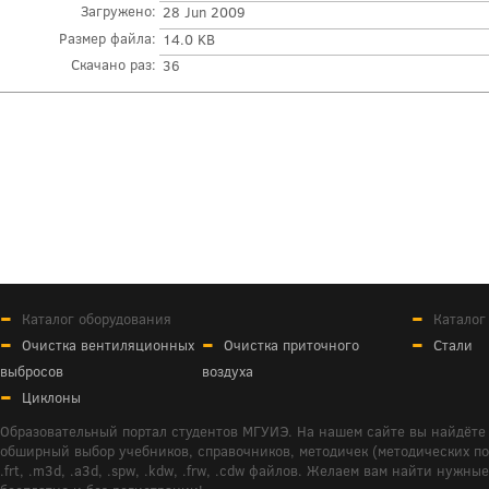
Загружено:
28 Jun 2009
Размер файла:
14.0 KB
Скачано раз:
36
Каталог оборудования
Каталог
Очистка вентиляционных
Очистка приточного
Стали
выбросов
воздуха
Циклоны
Образовательный портал студентов МГУИЭ. На нашем сайте вы найдёте 
обширный выбор учебников, справочников, методичек (методических пособ
.frt, .m3d, .a3d, .spw, .kdw, .frw, .cdw файлов. Желаем вам найти ну