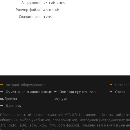
Загружено:
21 Feb 2009
Размер файла:
45.85 Kb
Скачано раз:
1299
Каталог оборудования
Каталог
Очистка вентиляционных
Очистка приточного
Стали
выбросов
воздуха
Циклоны
Образовательный портал студентов МГУИЭ. На нашем сайте вы найдёте 
обширный выбор учебников, справочников, методичек (методических пособ
.frt, .m3d, .a3d, .spw, .kdw, .frw, .cdw файлов. Желаем вам найти ну