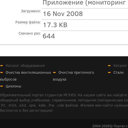
Приложение (мониторинг 
Загружено:
16 Nov 2008
Размер файла:
17.3 KB
Скачано раз:
644
Каталог оборудования
Каталог
Очистка вентиляционных
Очистка приточного
Стали
выбросов
воздуха
Циклоны
Образовательный портал студентов МГУИЭ. На нашем сайте вы найдёте 
обширный выбор учебников, справочников, методичек (методических пособ
.frt, .m3d, .a3d, .spw, .kdw, .frw, .cdw файлов. Желаем вам найти ну
бесплатно и без регистрации!
2004-2026© Портал с